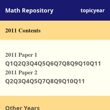
Math Repository
topic
year
2011 Contents
20
11
Paper 1
Q1
Q2
Q3
Q4
Q5
Q6
Q7
Q8
Q9
Q10
Q11
20
11
Paper 2
Q2
Q3
Q4
Q5
Q7
Q8
Q9
Q10
Q11
Other Years